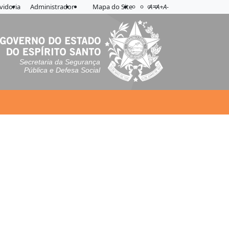
Acessibilidade
Aplicar contraste
vidoria
Administrador
Mapa do Site
A=
A+
A-
Secretaria da Segurança
Pública e Defesa Social